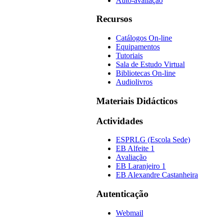
Auto-avaliação
Recursos
Catálogos On-line
Equipamentos
Tutoriais
Sala de Estudo Virtual
Bibliotecas On-line
Audiolivros
Materiais Didácticos
Actividades
ESPRLG (Escola Sede)
EB Alfeite 1
Avaliação
EB Laranjeiro 1
EB Alexandre Castanheira
Autenticação
Webmail